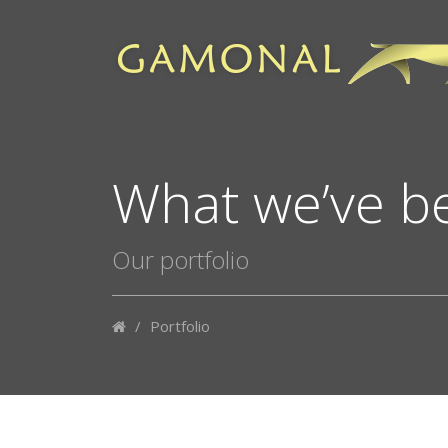
What we’ve be
Our portfolio
/
Portfolio